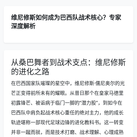
维尼修斯如何成为巴西队战术核心？专家
深度解析
从桑巴舞者到战术支点：维尼修斯
的进化之路
在巴西国家队璀璨的星空中，维尼修斯·儒尼奥尔的光
芒正变得前所未有的耀眼。从昔日那个在皇家马德里
初露锋芒、被诟病于临门一脚的“潜力股”，到如今在
巴西队中肩负起战术核心重任的绝对主力，他的成长
轨迹堪称一部现代足球边锋的进化教科书。这一转变
并非一蹴而就，而是技术打磨、战术理解、心理成熟