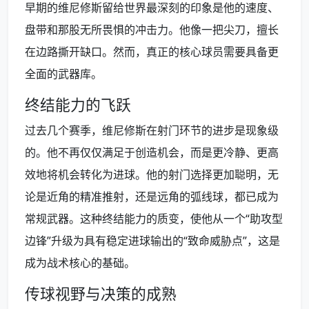
早期的维尼修斯留给世界最深刻的印象是他的速度、
盘带和那股无所畏惧的冲击力。他像一把尖刀，擅长
在边路撕开缺口。然而，真正的核心球员需要具备更
全面的武器库。
终结能力的飞跃
过去几个赛季，维尼修斯在射门环节的进步是现象级
的。他不再仅仅满足于创造机会，而是更冷静、更高
效地将机会转化为进球。他的射门选择更加聪明，无
论是近角的精准推射，还是远角的弧线球，都已成为
常规武器。这种终结能力的质变，使他从一个“助攻型
边锋”升级为具有稳定进球输出的“致命威胁点”，这是
成为战术核心的基础。
传球视野与决策的成熟