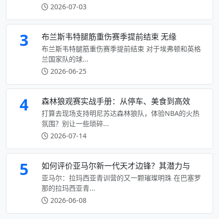
2026-07-03
3
布兰斯韦特腿筋重伤赛季提前结束 无缘
布兰斯韦特腿筋重伤赛季提前结束 对于埃弗顿和英格
兰国家队的球...
2026-06-25
4
森林狼观赛实战手册：从停车、美食到高效
打算去现场支持明尼苏达森林狼队，体验NBA的火热
氛围？别让一些琐碎...
2026-07-14
5
如何评价亚马尔新一代天才边锋？其潜力与
亚马尔：拉玛西亚青训营的又一颗璀璨明珠 在巴塞罗
那的拉玛西亚青...
2026-06-08