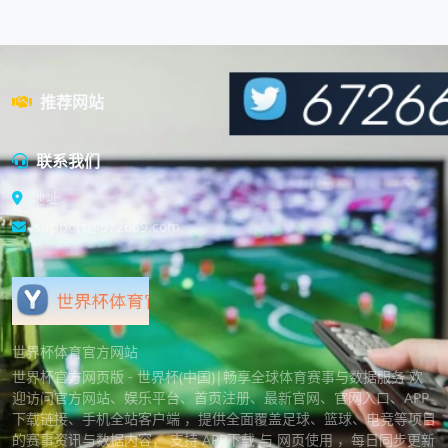
推荐网站
联系我们
地址
support@672669.com
世界杯体育官方网站
世界杯官方网页版 - 世界杯(中国)|畅享全球体育赛事与数据服务 欢
迎访问官方网站、娱乐平台、首页注册、最新官网、官网入口、APP
下载链接、手机全站客户端 ，提供全面覆盖足球、篮球、电竞等项目
的赛事资讯与数据内容， 支持 APP下载 与 网页使用 ，每日同步更新