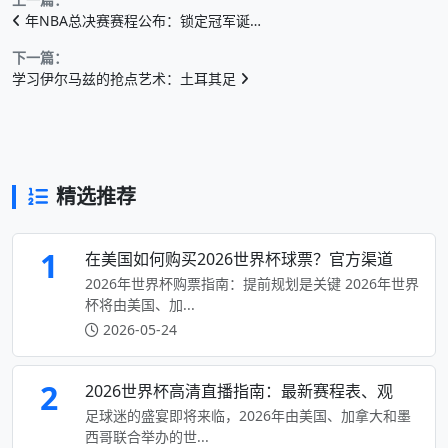
年NBA总决赛赛程公布：锁定冠军诞…
下一篇：
学习伊尔马兹的抢点艺术：土耳其足
精选推荐
1
在美国如何购买2026世界杯球票？官方渠道
2026年世界杯购票指南：提前规划是关键 2026年世界
杯将由美国、加...
2026-05-24
2
2026世界杯高清直播指南：最新赛程表、观
足球迷的盛宴即将来临，2026年由美国、加拿大和墨
西哥联合举办的世...