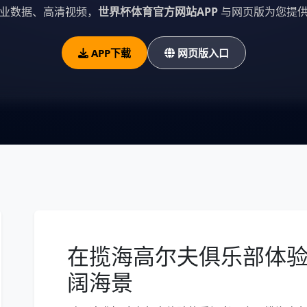
业数据、高清视频，
世界杯体育官方网站APP
与网页版为您提供
APP下载
网页版入口
在揽海高尔夫俱乐部体
阔海景