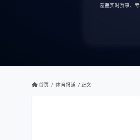
覆盖实时赛事、专
首页
/
体育报道
/ 正文