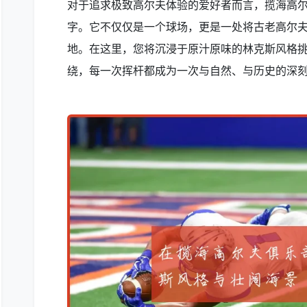
对于追求极致高尔夫体验的爱好者而言，揽海高
字。它不仅仅是一个球场，更是一处将古老高尔
地。在这里，您将沉浸于原汁原味的林克斯风格
绕，每一次挥杆都成为一次与自然、与历史的深