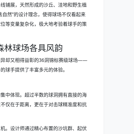
岸线铺展，天然形成的沙丘、洼地和野生植
法自然”的设计理念，使得球场不仅看起来
球位等变量复杂化，极大地考验着球手的策
森林球场各具风韵
异却又相得益彰的36洞锦标赛级球场——
平的球手提供了丰富多元的体验。
的集中体现。超过半数的球洞拥有直接的海
性不仅在于距离，更在于对击球精准度和抗
玄机。设计师通过精心布置的沙坑群、起伏