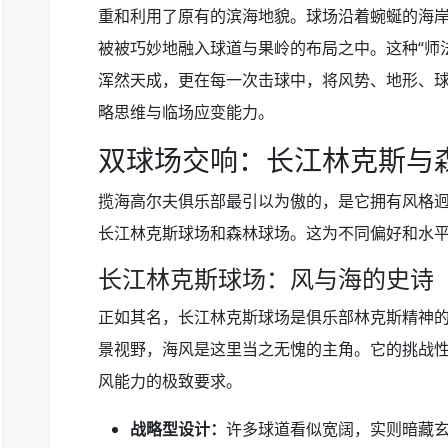
重和利用了原有的滨海地貌。球场沿着蜿蜒的海
被被巧妙地融入球道与果岭的布局之中。这种“师
浑然天成，更在每一次击球中，将风势、地形、
略思维与临场应变能力。
双球场交响：长江林克斯与
揽海高尔夫俱乐部最引以为傲的，是它拥有风格迥
长江林克斯球场和森林球场。这为不同偏好和水
长江林克斯球场：风与海的史诗
正如其名，长江林克斯球场是俱乐部林克斯精神
景视野，海风是这里当之无愧的主角。它的挑战
风能力的极致要求。
战略型设计：
许多球道看似宽阔，实则暗藏