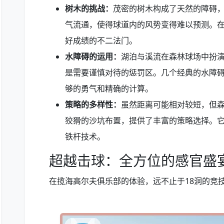
树木的挑战：
茂密的树木构成了天然的障碍
气流通，使得球道内的风势变得难以预测。
好成绩的不二法门。
水障碍的运用：
湖泊与溪流在森林球场中扮
是需要谨慎对待的惩罚区。几个经典的水障
够的勇气和精确的计算。
策略的多样性：
虽然距离可能相对较短，但
狡猾的沙坑布置，提供了丰富的策略选择。
铁杆技术。
超越击球：全方位的感官盛
在揽海高尔夫俱乐部的体验，远不止于18洞的竞