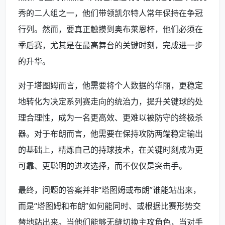
秀的二人组之一，他们带领凯尔特人常年保持在争冠
行列。然而，要真正触摸到奥布莱恩杯，他们必须在
季后赛，尤其是在最高舞台的关键时刻，完成进一步
的升华。
对于塔图姆而言，他需要将个人数据的华丽，更稳定
地转化为决定系列赛走向的统治力，提升关键球的处
理合理性，成为一名更高效、更难以被防守的终极杀
器。对于布朗而言，他需要在保持攻防两端稳定输出
的基础上，精炼自己的持球技术，在关键时刻成为更
可靠、更聪明的进攻选择，而不仅仅是突击手。
最终，问题的答案并非“塔图姆或布朗”谁能站出来，
而是“塔图姆和布朗”如何能同时、或根据比赛形势交
替地站出来。当他们能够无缝切换主攻角色，当对手