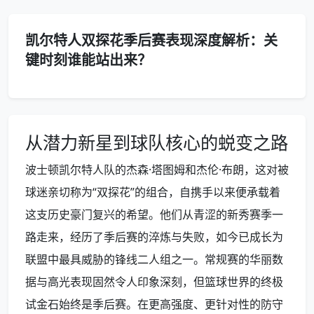
凯尔特人双探花季后赛表现深度解析：关
键时刻谁能站出来？
从潜力新星到球队核心的蜕变之路
波士顿凯尔特人队的杰森·塔图姆和杰伦·布朗，这对被
球迷亲切称为“双探花”的组合，自携手以来便承载着
这支历史豪门复兴的希望。他们从青涩的新秀赛季一
路走来，经历了季后赛的淬炼与失败，如今已成长为
联盟中最具威胁的锋线二人组之一。常规赛的华丽数
据与高光表现固然令人印象深刻，但篮球世界的终极
试金石始终是季后赛。在更高强度、更针对性的防守