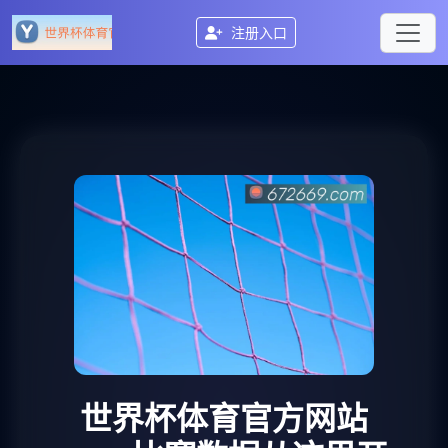
注册入口
世界杯体育官方网站