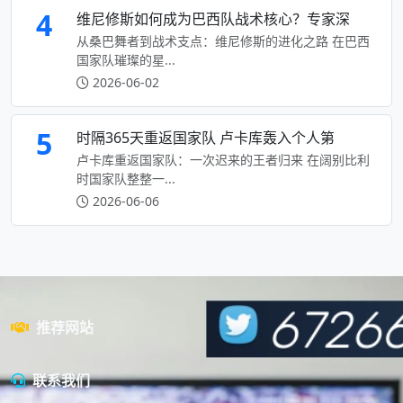
4
维尼修斯如何成为巴西队战术核心？专家深
从桑巴舞者到战术支点：维尼修斯的进化之路 在巴西
国家队璀璨的星...
2026-06-02
5
时隔365天重返国家队 卢卡库轰入个人第
卢卡库重返国家队：一次迟来的王者归来 在阔别比利
时国家队整整一...
2026-06-06
推荐网站
联系我们