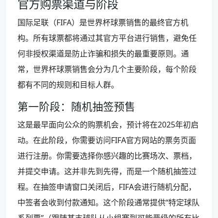
官方购票渠道与阶段
国际足联（FIFA）是世界杯球票销售的最终官方机
构。所有球票都将通过其官方平台进行销售，避免任
何非授权渠道是防止诈骗和损失的最重要原则。通
常，世界杯球票销售会分为几个主要阶段，每个阶段
都有不同的规则和目标人群。
第一阶段：随机抽签预售
这是最早面向公众的购票机会，预计将在2025年初启
动。在此阶段，你需要访问FIFA官方网站的票务页面
进行注册。你需要选择你感兴趣的比赛场次、票档，
并提交申请。这并非先到先得，而是一个随机抽签过
程。在抽签申请窗口关闭后，FIFA会进行随机分配，
中签者会收到付款通知。这个阶段通常提供“特定球队