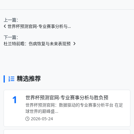
上一篇：
世界杯预测官网-专业赛事分析与…
下一篇：
杜兰特前瞻：伤病恢复与未来表现预
精选推荐
1
世界杯预测官网-专业赛事分析与胜负预
世界杯预测官网：数据驱动的专业赛事分析平台 在足
球世界的巅峰盛...
2026-05-24