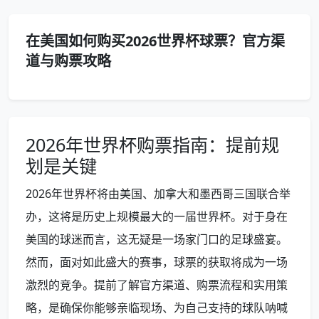
在美国如何购买2026世界杯球票？官方渠
道与购票攻略
2026年世界杯购票指南：提前规
划是关键
2026年世界杯将由美国、加拿大和墨西哥三国联合举
办，这将是历史上规模最大的一届世界杯。对于身在
美国的球迷而言，这无疑是一场家门口的足球盛宴。
然而，面对如此盛大的赛事，球票的获取将成为一场
激烈的竞争。提前了解官方渠道、购票流程和实用策
略，是确保你能够亲临现场、为自己支持的球队呐喊