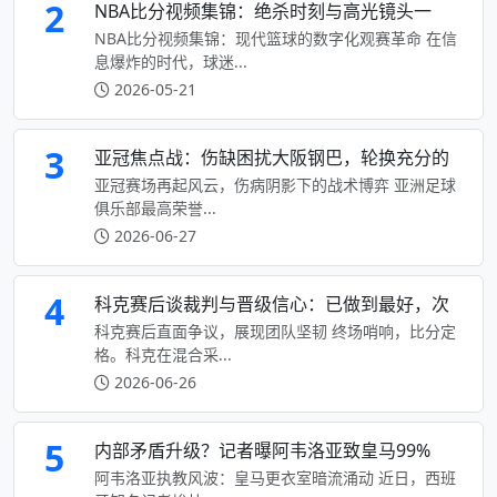
2
NBA比分视频集锦：绝杀时刻与高光镜头一
NBA比分视频集锦：现代篮球的数字化观赛革命 在信
息爆炸的时代，球迷...
2026-05-21
3
亚冠焦点战：伤缺困扰大阪钢巴，轮换充分的
亚冠赛场再起风云，伤病阴影下的战术博弈 亚洲足球
俱乐部最高荣誉...
2026-06-27
4
科克赛后谈裁判与晋级信心：已做到最好，次
科克赛后直面争议，展现团队坚韧 终场哨响，比分定
格。科克在混合采...
2026-06-26
5
内部矛盾升级？记者曝阿韦洛亚致皇马99%
阿韦洛亚执教风波：皇马更衣室暗流涌动 近日，西班