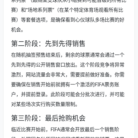
系列票”（跟随某支球队从小组赛到可能晋级的所有比
赛）和“场地系列票”（在某个特定体育场观看所有比
赛）等套餐选项，是确保看到心仪球队多场比赛的好
机会。
第二阶段：先到先得销售
在随机抽签预售结束后，剩余的球票通常会通过一个
先到先得的公开销售窗口放出。这个阶段竞争将异常
激烈，网站流量会非常大，需要提前做好准备。你需
要确保在销售开始前就拥有一个激活的FIFA票务账
户，并提前登录。此阶段可能会分批次进行，并可能
对某些场次实行购买数量限制。
第三阶段：最后抢购机会
临近比赛开始前，FIFA通常会开放最后一个销售阶