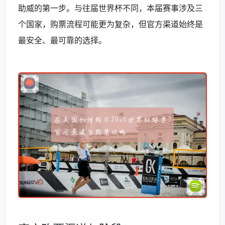
助威的第一步。与往届世界杯不同，本届赛事涉及三
个国家，购票流程可能更为复杂，但官方渠道始终是
最安全、最可靠的选择。