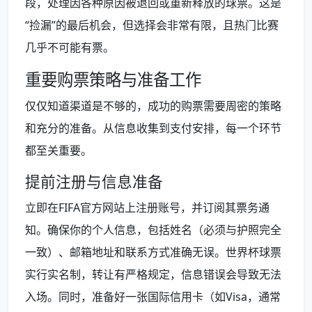
段，处理因各种原因被退回或重新释放的球票。这是
“捡漏”的最后机会，但选择会非常有限，且热门比赛
几乎不可能有票。
重要购票策略与准备工作
仅仅知道渠道是不够的，成功的购票需要周密的策略
和充分的准备。从信息收集到支付安排，每一个环节
都至关重要。
提前注册与信息准备
立即在FIFA官方网站上注册账号，并订阅其票务通
知。确保你的个人信息，包括姓名（必须与护照完全
一致）、邮箱地址和联系方式准确无误。世界杯球票
实行实名制，转让有严格规定，信息错误会导致无法
入场。同时，准备好一张国际信用卡（如Visa，通常